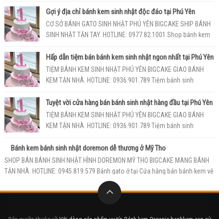
Phú Yên BigCake với đội n...
Gợi ý địa chỉ bánh kem sinh nhật độc đáo tại Phú Yên
CƠ SỞ BÁNH GATO SINH NHẬT PHÚ YÊN BIGCAKE SHIP BÁNH
SINH NHẬT TẬN TAY. HOTLINE: 0977.82.1001 Shop bánh kem
PhúYên BigCake với phong ...
Hấp dẫn tiệm bán bánh kem sinh nhật ngon nhất tại Phú Yên
TIỆM BÁNH KEM SINH NHẬT PHÚ YÊN BIGCAKE GIAO BÁNH
KEM TẬN NHÀ. HOTLINE: 0936.901.789 Tiệm bánh sinh
nhậtPhú Yên BigCake luôn luôn tự...
Tuyệt vời cửa hàng bán bánh sinh nhật hàng đầu tại Phú Yên
TIỆM BÁNH KEM SINH NHẬT PHÚ YÊN BIGCAKE GIAO BÁNH
KEM TẬN NHÀ. HOTLINE: 0936.901.789 Tiệm bánh sinh
nhậtPhú Yên BigCake luôn luôn tự...
Bánh kem bánh sinh nhật doremon dễ thương ở Mỹ Tho
SHOP BÁN BÁNH SINH NHẬT HÌNH DOREMON MỸ THO BIGCAKE MANG BÁNH
TẬN NHÀ. HOTLINE: 0945.819.579 Bánh gato ở tại Cửa hàng bán bánh kem vẽ
h...