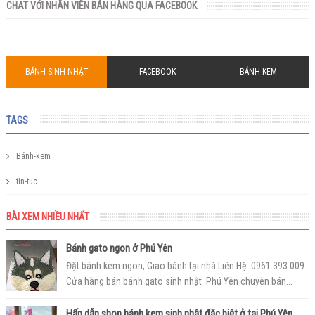
CHAT VỚI NHÂN VIÊN BÁN HÀNG QUA FACEBOOK
BÁNH SINH NHẬT
FACEBOOK
BÁNH KEM
TAGS
Bánh-kem
tin-tuc
BÀI XEM NHIỀU NHẤT
Bánh gato ngon ở Phú Yên
Đặt bánh kem ngon, Giao bánh tại nhà Liên Hệ: 0961.393.009
Cửa hàng bán bánh gato sinh nhật Phú Yên chuyên bán...
Hấp dẫn shop bánh kem sinh nhật đặc biệt ở tại Phú Yên