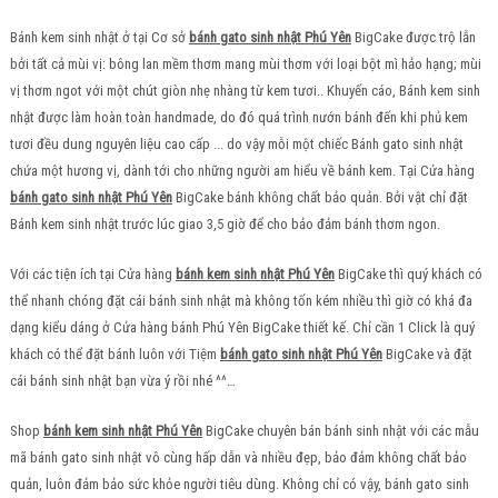
Bánh kem sinh nhật ở tại Cơ sở
bánh gato sinh nhật Phú Yên
BigCake được trộ lẫn
bởi tất cả mùi vị: bông lan mềm thơm mang mùi thơm với loại bột mì hảo hạng; mùi
vị thơm ngot với một chút giòn nhẹ nhàng từ kem tươi.. Khuyến cáo, Bánh kem sinh
nhật được làm hoàn toàn handmade, do đó quá trình nướn bánh đến khi phủ kem
tươi đều dung nguyên liệu cao cấp ... do vậy mỗi một chiếc Bánh gato sinh nhật
chứa một hương vị, dành tới cho những người am hiểu về bánh kem. Tại Cửa hàng
bánh gato sinh nhật Phú Yên
BigCake bánh không chất bảo quản. Bởi vật chỉ đặt
Bánh kem sinh nhật trước lúc giao 3,5 giờ để cho bảo đảm bánh thơm ngon.
Với các tiện ích tại Cửa hàng
bánh kem sinh nhật Phú Yên
BigCake thì quý khách có
thể nhanh chóng đặt cái bánh sinh nhật mà không tốn kém nhiều thì giờ có khá đa
dạng kiểu dáng ở Cửa hàng bánh Phú Yên BigCake thiết kế. Chỉ cần 1 Click là quý
khách có thể đặt bánh luôn với Tiệm
bánh gato sinh nhật Phú Yên
BigCake và đặt
cái bánh sinh nhật bạn vừa ý rồi nhé ^^…
Shop
bánh kem sinh nhật Phú Yên
BigCake chuyên bán bánh sinh nhật với các mẫu
mã bánh gato sinh nhật vô cùng hấp dẫn và nhiều đẹp, bảo đảm không chất bảo
quản, luôn đảm bảo sức khỏe người tiêu dùng. Không chỉ có vậy, bánh gato sinh