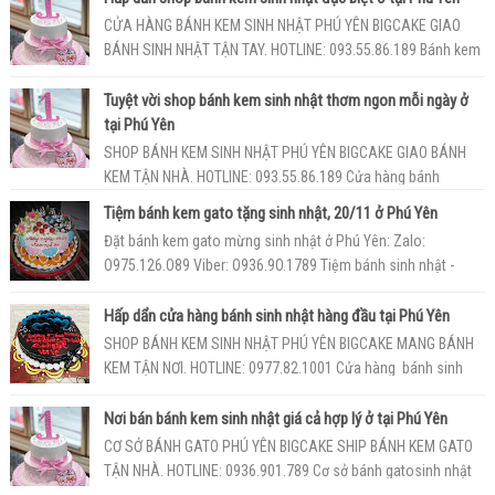
CỬA HÀNG BÁNH KEM SINH NHẬT PHÚ YÊN BIGCAKE GIAO
BÁNH SINH NHẬT TẬN TAY. HOTLINE: 093.55.86.189 Bánh kem
tại Cơ sở bánhkem Phú Yên ...
Tuyệt vời shop bánh kem sinh nhật thơm ngon mỗi ngày ở
tại Phú Yên
SHOP BÁNH KEM SINH NHẬT PHÚ YÊN BIGCAKE GIAO BÁNH
KEM TẬN NHÀ. HOTLINE: 093.55.86.189 Cửa hàng bánh
sinhnhật Phú Yên BigCake luôn lu...
Tiệm bánh kem gato tặng sinh nhật, 20/11 ở Phú Yên
Đặt bánh kem gato mừng sinh nhật ở Phú Yên: Zalo:
O975.126.O89 Viber: O936.9O.1789 Tiệm bánh sinh nhật -
bánh kem gato giao tận nơi ở Ph...
Hấp dẩn cửa hàng bánh sinh nhật hàng đầu tại Phú Yên
SHOP BÁNH KEM SINH NHẬT PHÚ YÊN BIGCAKE MANG BÁNH
KEM TẬN NƠI. HOTLINE: 0977.82.1001 Cửa hàng bánh sinh
nhật đẹp Phú Yên BigCake rấ...
Nơi bán bánh kem sinh nhật giá cả hợp lý ở tại Phú Yên
CƠ SỞ BÁNH GATO PHÚ YÊN BIGCAKE SHIP BÁNH KEM GATO
TẬN NHÀ. HOTLINE: 0936.901.789 Cơ sở bánh gatosinh nhật