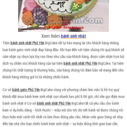
Xem thêm
bánh sinh nhật
Tiệm
bánh sinh nhật Phú Yên
BigCake rất tự hào mang lại cho khách hàng những
loại bánh gato sinh nhật đẹp hàng đầu. Khi bạn đến với tiệm chúng tôi quý khách sẽ
cảm nhận sự chọn lựa tùy vao theo nhu cầu của khách hàng, được cảm nhận trọn bộ
dịch vụ chăm sóc khách hàng của tại tiệm
bánh sinh nhật Phú Yên
BigCake. Tại tiệm
chúng tôi chất lượng là thương hiệu, cửa hàng chúng tôi đảm bảo sẽ mang đến cho
khách hàng những giá trị từ những chiếc bánh.
Cơ sở
bánh gato Phú Yên
BigCake cùng với phương châm làm việc là hỗ trợ quý
khách đặt mua bánh kem sinh nhật cực nhanh hao phí ít thì giờ, chỉ cần gọi điện mua
bánh sinh nhật ở Cơ sở
bánh sinh nhật Phú Yên
BigCake tất cả yêu cầu cho bánh
kem ví dụ kiểu dáng – kích thước – mẫu mã cho tới chi tiết bánh sẽ được chúng tôi
thực hiện một cách tốt nhất và làm theo đúng yêu cầu. Nhân viên giao hàng sẽ ship
đến tận nhà cho bạn chiếc bánh kem sinh nhật – sự kiện đúng thời gian bạn cần.