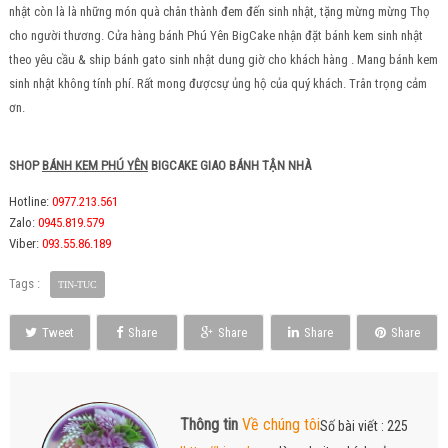
nhật còn là là những món quà chân thành đem đến sinh nhật, tặng mừng mừng Thọ
cho người thương. Cửa hàng bánh Phú Yên BigCake nhận đặt bánh kem sinh nhật
theo yêu cầu & ship bánh gato sinh nhật dung giờ cho khách hàng . Mang bánh kem
sinh nhật không tính phí. Rất mong đượcsự ủng hộ của quý khách. Trân trọng cảm
ơn.
SHOP
BÁNH KEM PHÚ YÊN
BIGCAKE GIAO BÁNH TẬN NHÀ
Hotline:
0977.213.561
Zalo:
0945.819.579
Viber:
093.55.86.189
Tags :
TIN-TUC
Tweet
Share
Share
Share
Share
Thông tin
Về chúng tôi
Số bài viết : 225