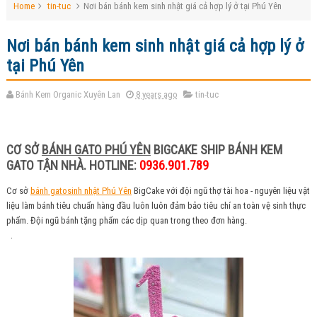
Home
tin-tuc
Nơi bán bánh kem sinh nhật giá cả hợp lý ở tại Phú Yên
Nơi bán bánh kem sinh nhật giá cả hợp lý ở
tại Phú Yên
Bánh Kem Organic Xuyên Lan
8 years ago
tin-tuc
CƠ SỞ
BÁNH GATO PHÚ YÊN
BIGCAKE SHIP BÁNH KEM
GATO TẬN NHÀ. HOTLINE:
0936.901.789
Cơ sở
bánh gatosinh nhật Phú Yên
BigCake với đội ngũ thợ tài hoa - nguyên liệu vật
liệu làm bánh tiêu chuẩn hàng đầu luôn luôn đảm bảo tiêu chí an toàn vệ sinh thực
phẩm. Đội ngũ bánh tặng phẩm các dịp quan trong theo đơn hàng.
.